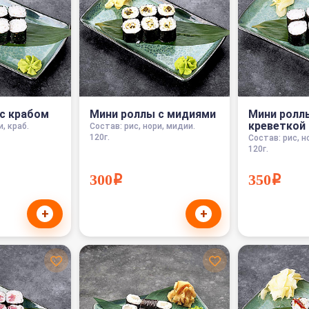
с крабом
Мини роллы с мидиями
Мини ролл
креветкой
и, краб.
Состав: рис, нори, мидии.
120г.
Состав: рис, н
120г.
300i
350i
+
+