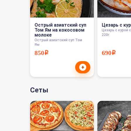
Острый азиатский суп
Цезарь с ку
Том Ям на кокосовом
Цезарь с курой с
молоке
220г.
Острый азиатский суп Том
Ям...
380мл.
850i
690i
+
Сеты