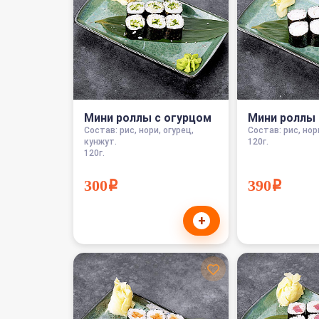
Мини роллы с огурцом
Мини роллы 
Состав: рис, нори, огурец,
Состав: рис, нор
кунжут.
120г.
120г.
300i
390i
+