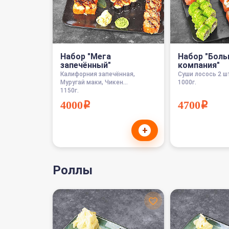
Набор "Мега
Набор "Бол
запечённый"
компания"
Калифорния запечённая,
Суши лосось 2 шт
Муругай маки, Чикен...
1000г.
1150г.
4000i
4700i
+
Роллы