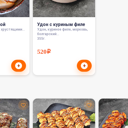
рой
Удон с куриным филе
 хрустящими...
Удон, куриное филе, морковь,
болгарский...
355г.
520i
+
+