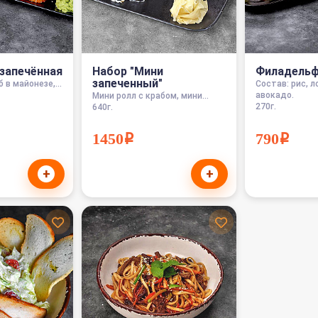
запечённая
Набор "Мини
Филадель
запеченный"
 в майонезе,...
Состав: рис, л
авокадо.
Мини ролл с крабом, мини...
270г.
640г.
1450i
790i
+
+