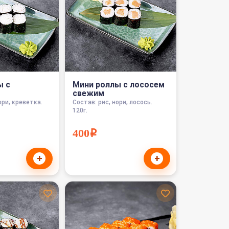
ы с
Мини роллы с лососем
свежим
ори, креветка.
Состав: рис, нори, лосось.
120г.
400i
+
+