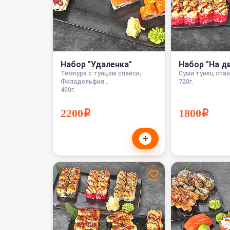
Набор "Удаленка"
Набор "На д
Темпура с тунцом спайси,
Суши тунец спайс
Филадельфия...
720г.
400г.
2200i
1800i
+