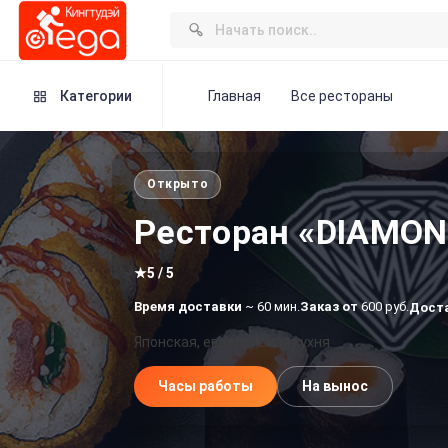
Категории
Главная
Все рестораны
Открыто
Ресторан «DIAMO
★
5 / 5
Время доставки
~ 60 мин.
Заказ от
600 руб.
Дост
Японская, европейская кухня
Часы работы
На вынос