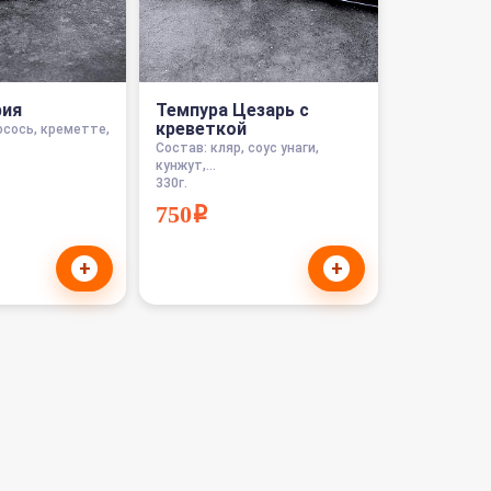
фия
Темпура Цезарь с
креветкой
осось, креметте,
Состав: кляр, соус унаги,
кунжут,...
330г.
750i
+
+