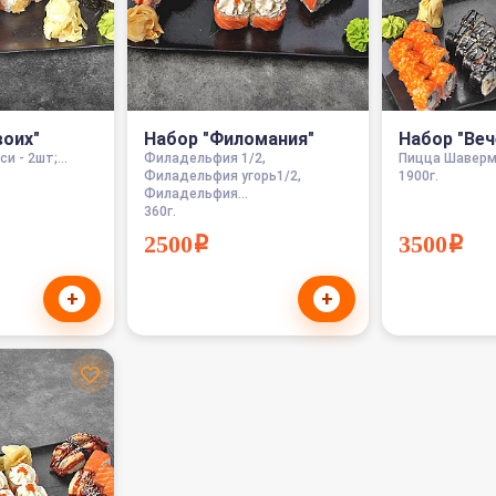
воих"
Набор "Филомания"
Набор "Веч
и - 2шт;...
Филадельфия 1/2,
Пицца Шаверма
Филадельфия угорь1/2,
1900г.
Филадельфия...
360г.
2500i
3500i
+
+