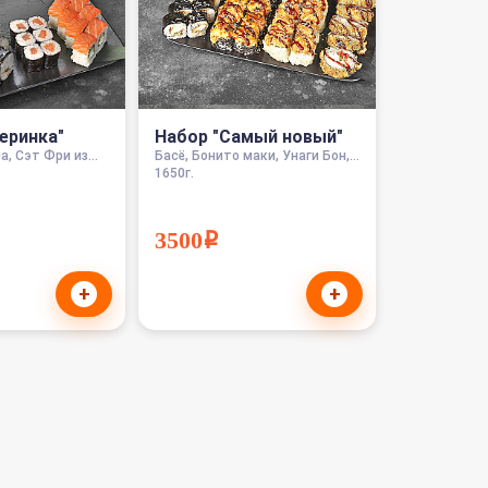
еринка"
Набор "Самый новый"
, Сэт Фри из...
Басё, Бонито маки, Унаги Бон,...
1650г.
3500i
+
+