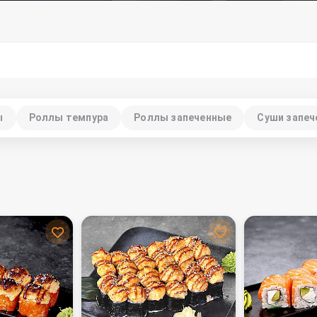
ы
Роллы темпура
Роллы запеченные
Суши запе