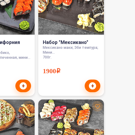
лифорния
Набор "Мексикано"
Мексикано маки; Эби темпура;
Мини...
бико,
700г.
печенная, мини...
1900i
+
+