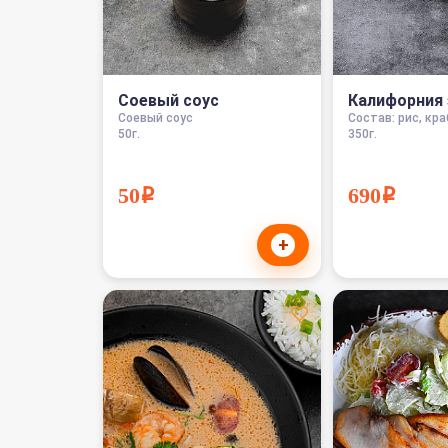
Соевый соус
Калифорния 
Соевый соус
Состав: рис, краб
50г.
350г.
50i
690i
+