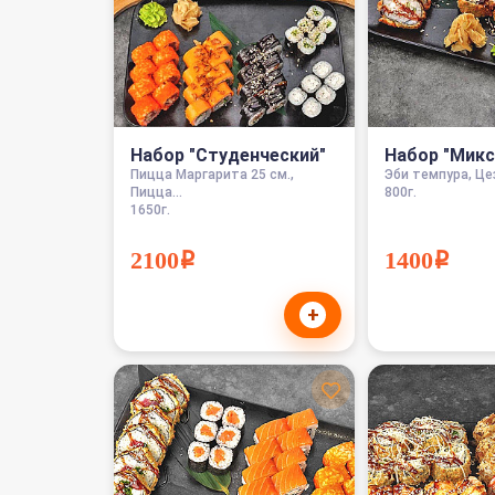
Набор "Студенческий"
Набор "Микс
Пицца Маргарита 25 см.,
Эби темпура, Цез
Пицца...
800г.
1650г.
2100i
1400i
+