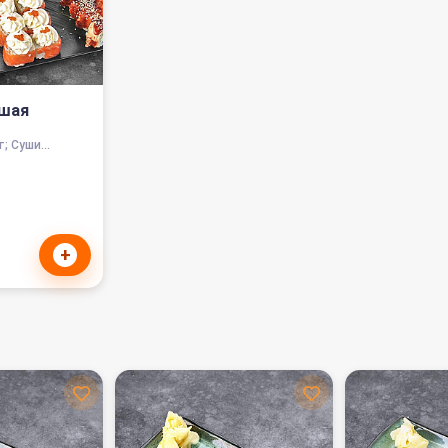
ьшая
; Суши...
+