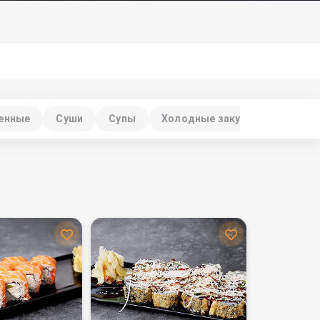
ченные
Суши
Супы
Холодные закуски
Горячи