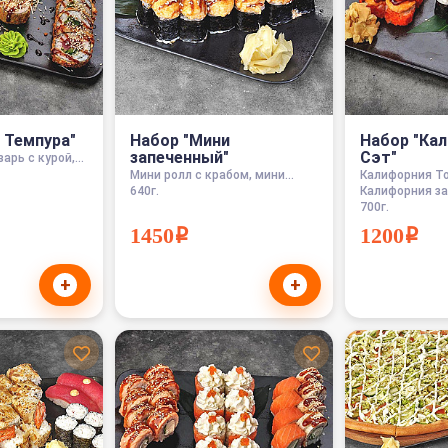
 Темпура"
Набор "Мини
Набор "Ка
запеченный"
Сэт"
арь с курой,...
Мини ролл с крабом, мини...
Калифорния То
640г.
Калифорния за
700г.
1450i
1200i
+
+