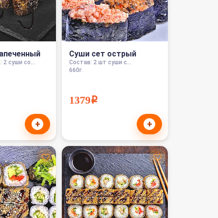
запеченный
Суши сет острый
 2 суши со...
Состав: 2 шт суши с...
660г.
1379i
+
+