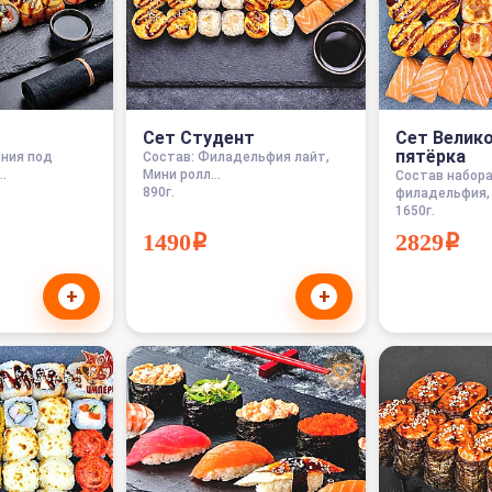
Сет Студент
Сет Велик
пятёрка
рния под
Состав: Филадельфия лайт,
.
Мини ролл...
Состав набора
890г.
филадельфия, 
1650г.
1490i
2829i
+
+