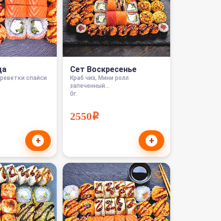
ца
Сет Воскресенье
Креветки спайси
Краб чиз, Мини ролл
запеченный...
0г.
2550i
+
+