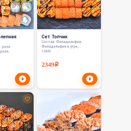
олепная
Сет Топчик
Состав: Филадельфия,
Филадельфия в угре,...
: ролл
1260г.
ролл...
2349i
+
+