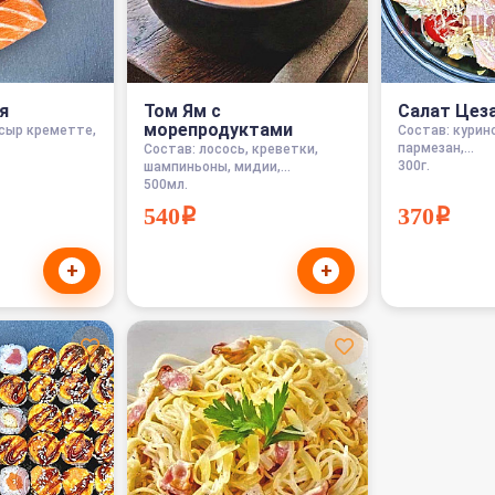
я
Том Ям с
Салат Цеза
морепродуктами
 сыр креметте,
Состав: курин
пармезан,...
Состав: лосось, креветки,
300г.
шампиньоны, мидии,...
500мл.
540i
370i
+
+