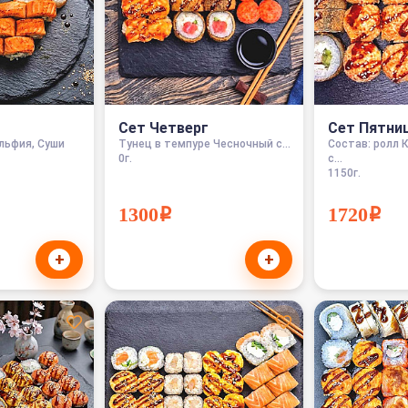
Сет Четверг
Сет Пятни
льфия, Суши
Тунец в темпуре Чесночный с...
Состав: ролл 
0г.
с...
1150г.
1300i
1720i
+
+