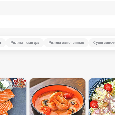
ы
Роллы темпура
Роллы запеченные
Суши запе