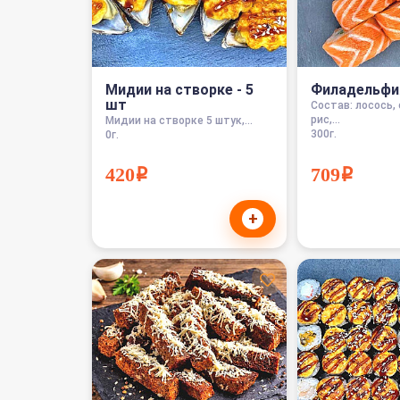
Мидии на створке - 5
Филадельфи
шт
Состав: лосось,
рис,...
Мидии на створке 5 штук,...
300г.
0г.
420i
709i
+