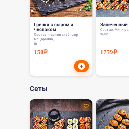
Гренки с сыром и
Запеченный 
чесноком
Cостав: Мини рол
960г.
Состав: черный хлеб, сыр
моцарелла,...
0г.
150i
1759i
+
Сеты