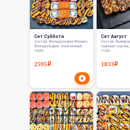
Сет Суббота
Сет Август
Состав: Филадельфия Феникс,
Состав: Калифо
Филадельфия, Запеченный...
сырным соусом;..
1600г.
1100г.
2595i
1833i
+