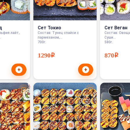
д
Сет Токио
Сет Веган
льфия лайт,
Состав: Тунец спайси с
Состав: Овощи
.
пармезаном,...
Суши...
700г.
580г.
1290i
870i
+
+