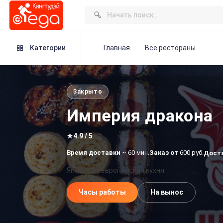
Категории
Главная
Все рестораны
Закрыто
Империя дракона
★
4.9 / 5
Время доставки
~ 60 мин.
Заказ от
600 руб.
Дост
Японская, европейская кухня
Часы работы
На вынос