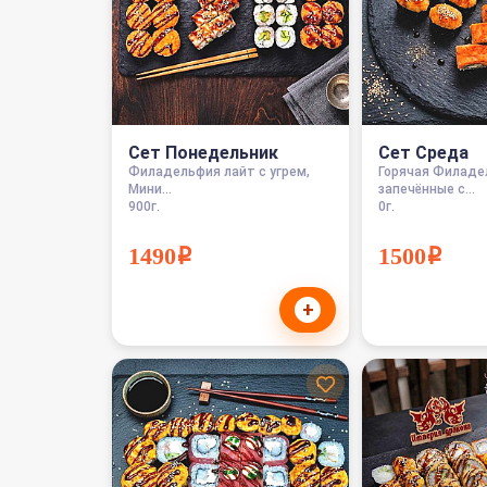
Сет Понедельник
Сет Среда
Филадельфия лайт с угрем,
Горячая Филаде
Мини...
запечённые с...
900г.
0г.
1490i
1500i
+