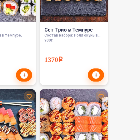
Сет Трио в Темпуре
 в темпуре,
Состав набора: Ролл окунь в...
900г.
1370i
+
+