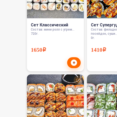
Сет Классический
Сет Супергу
Состав: мини ролл с угрем...
Состав: филаде
720г.
посейдон, суши..
0г.
1650i
1410i
+