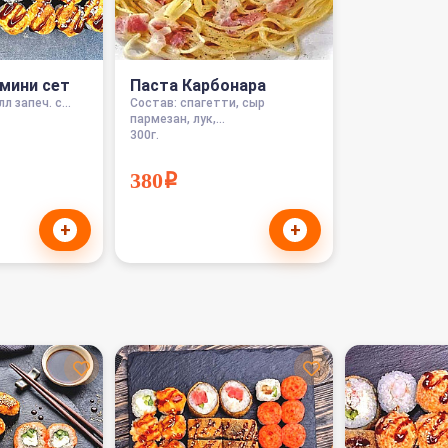
мини сет
Паста Карбонара
л запеч. с...
Состав: спагетти, сыр
пармезан, лук,...
300г.
380i
+
+