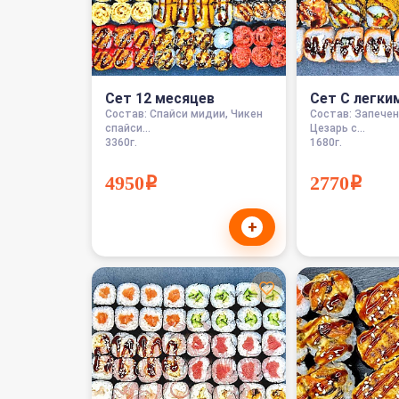
Сет 12 месяцев
Сет С легки
Состав: Спайси мидии, Чикен
Состав: Запече
спайси...
Цезарь с...
3360г.
1680г.
4950i
2770i
+