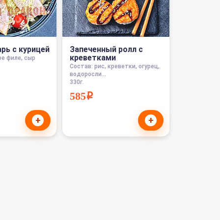
рь с курицей
Запеченный ролл с
креветками
ое филе, сыр
Состав: рис, креветки, огурец,
водоросли...
330г.
585i
+
+