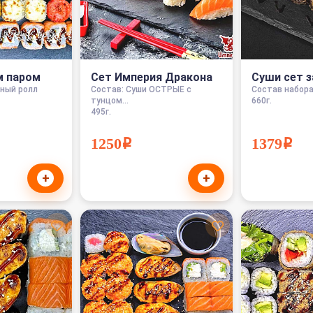
м паром
Сет Империя Дракона
Суши сет 
нный ролл
Состав: Суши ОСТРЫЕ с
Состав набора:
тунцом...
660г.
495г.
1250i
1379i
+
+