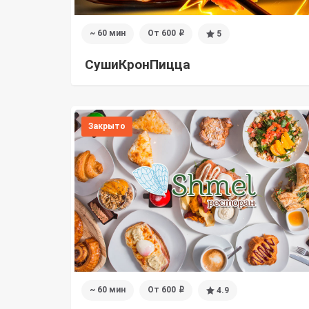
~ 60 мин
От 600
5
i
СушиКронПицца
Закрыто
~ 60 мин
От 600
4.9
i