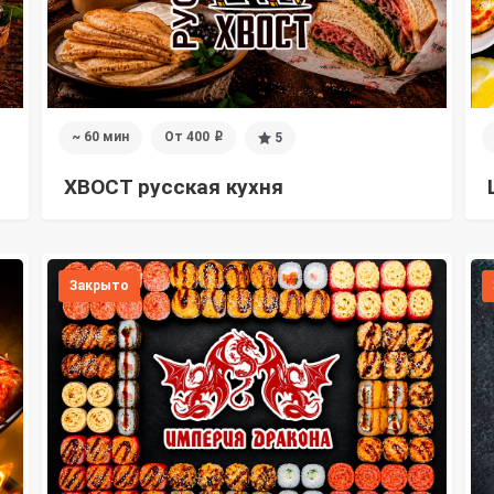
~ 60 мин
От 400
5
i
ХВОСТ русская кухня
Закрыто