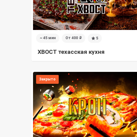
~ 45 мин
От 400
5
i
ХВОСТ техасская кухня
Закрыто