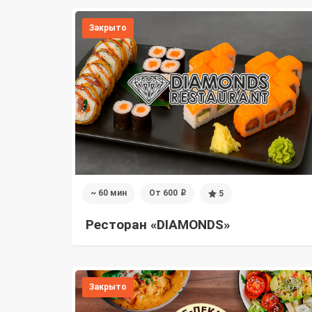
Закрыто
~ 60 мин
От 600
5
i
Ресторан «DIAMONDS»
Закрыто