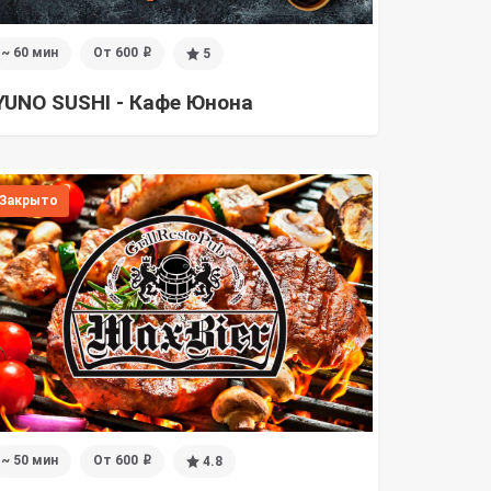
~ 60 мин
От 600
5
i
YUNO SUSHI - Кафе Юнона
Закрыто
~ 50 мин
От 600
4.8
i