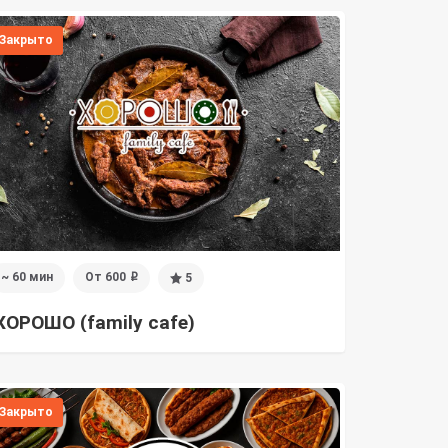
Закрыто
~ 60 мин
От 600
5
i
ХОРОШО (family cafe)
Закрыто