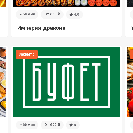
~ 60 мин
От 600
4.9
i
Империя дракона
Закрыто
~ 60 мин
От 600
5
i