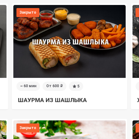
Закрыто
~ 60 мин
От 600
5
i
ШАУРМА ИЗ ШАШЛЫКА
Закрыто