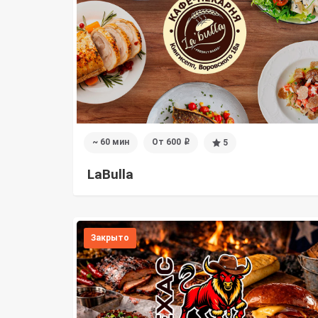
~ 60 мин
От 600
5
i
LaBulla
Закрыто