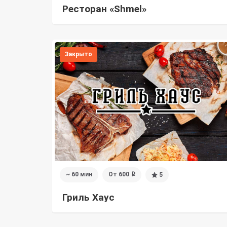
Ресторан «Shmel»
Закрыто
~ 60 мин
От 600
5
i
Гриль Хаус