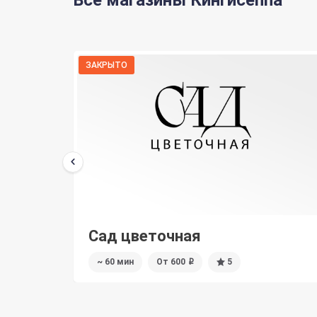
ЗАКРЫТО
Цветочный дом - Доставка цветов
~ 60 мин
От 600
0
i