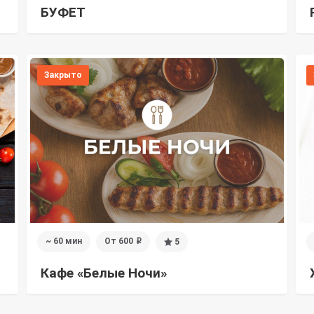
БУФЕТ
Закрыто
~ 60 мин
От 600
5
i
Кафе «Белые Ночи»