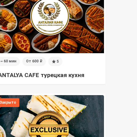
~ 60 мин
От 600
5
i
ANTALYA CAFE турецкая кухня
Закрыто