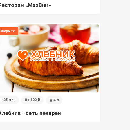
Ресторан «MaxBier»
Закрыто
~ 35 мин
От 600
4.9
i
Хлебник - сеть пекарен