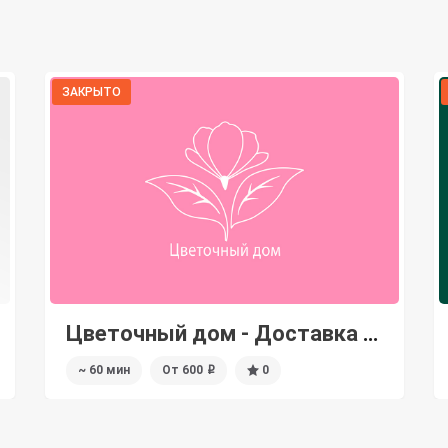
ЗАКРЫТО
Pack Flowers - Доставка цветов
~ 60 мин
От 600
5
i