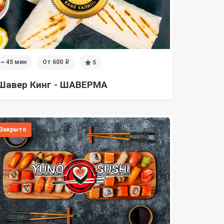
~ 45 мин
От 600
5
i
Шавер Кинг - ШАВЕРМА
Закрыто