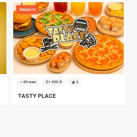
Закрыто
~ 60 мин
От 600
5
i
TASTY PLACE