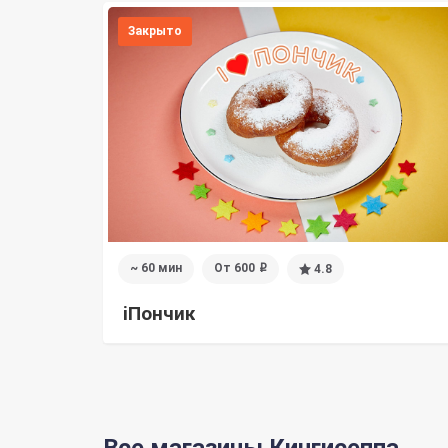
Закрыто
~ 60 мин
От 600
4.8
i
iПончик
Все магазины Кингисеппа