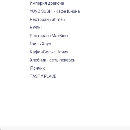
Империя дракона
YUNO SUSHI - Кафе Юнона
Ресторан «Shmel»
БУФЕТ
Ресторан «MaxBier»
Гриль Хаус
Кафе «Белые Ночи»
Хлебник - сеть пекарен
iПончик
TASTY PLACE
;