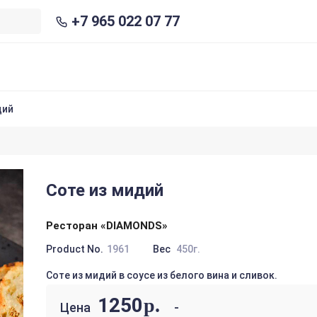
+7 965 022 07 77
дий
Соте из мидий
Ресторан «DIAMONDS»
Product No.
1961
Вес
450г.
Соте из мидий в соусе из белого вина и сливок.
1250
р.
Цена