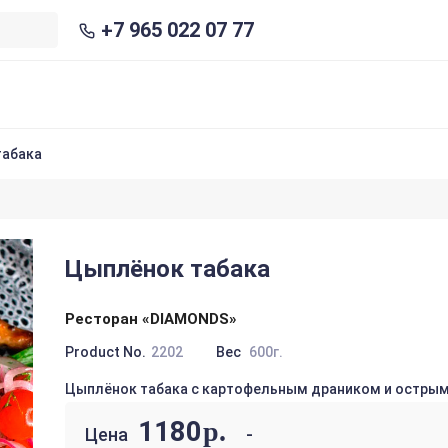
+7 965 022 07 77
табака
Цыплёнок табака
Ресторан «DIAMONDS»
Product No.
2202
Вес
600г.
Цыплёнок табака с картофельным драником и острым
1180
р.
Цена