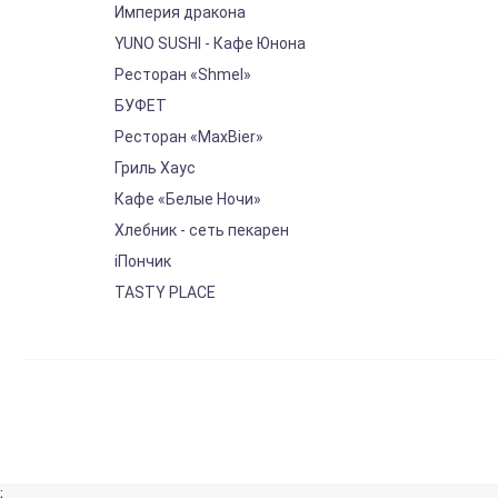
Империя дракона
YUNO SUSHI - Кафе Юнона
Ресторан «Shmel»
БУФЕТ
Ресторан «MaxBier»
Гриль Хаус
Кафе «Белые Ночи»
Хлебник - сеть пекарен
iПончик
TASTY PLACE
;