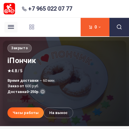
+7 965 022 07 77
0
Закрыто
iПончик
★
4.8 / 5
Время доставки
~ 60 мин.
Заказ от
600 руб.
Доставка
0-250р.
Выпечка и напитки
Часы работы
На вынос