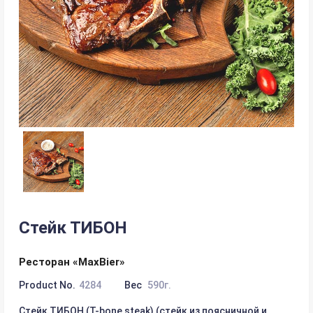
Стейк ТИБОН
Ресторан «MaxBier»
Product No.
4284
Вес
590г.
Стейк ТИБОН (T-bone steak) (стейк из поясничной и