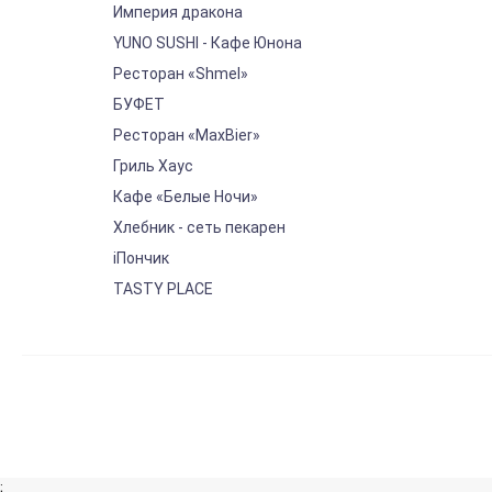
Империя дракона
YUNO SUSHI - Кафе Юнона
Ресторан «Shmel»
БУФЕТ
Ресторан «MaxBier»
Гриль Хаус
Кафе «Белые Ночи»
Хлебник - сеть пекарен
iПончик
TASTY PLACE
;