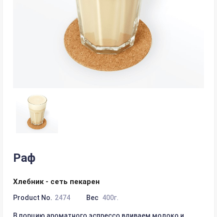
Раф
Хлебник - сеть пекарен
Product No.
2474
Вес
400г.
В порцию ароматного эспрессо вливаем молоко и