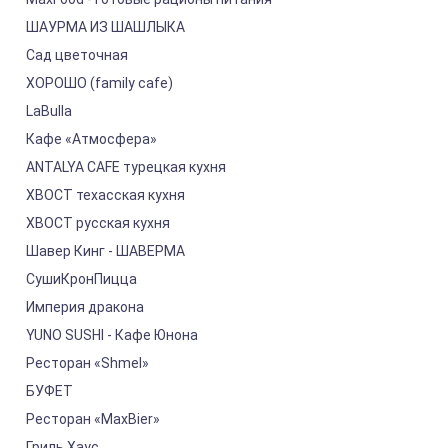
ШАУРМА ИЗ ШАШЛЫКА
Сад цветочная
ХОРОШО (family cafe)
LaBulla
Кафе «Атмосфера»
ANTALYA CAFE турецкая кухня
ХВОСТ техасская кухня
ХВОСТ русская кухня
Шавер Кинг - ШАВЕРМА
СушиКронПицца
Империя дракона
YUNO SUSHI - Кафе Юнона
Ресторан «Shmel»
БУФЕТ
Ресторан «MaxBier»
Гриль Хаус