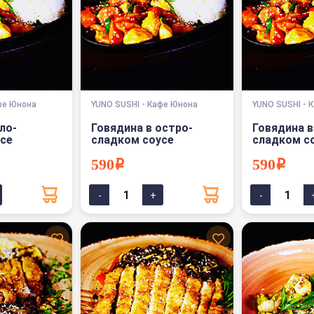
фе Юнона
YUNO SUSHI - Кафе Юнона
YUNO SUSHI - 
ло-
Говядина в остро-
Говядина в
се
сладком соусе
сладком с
590i
590i