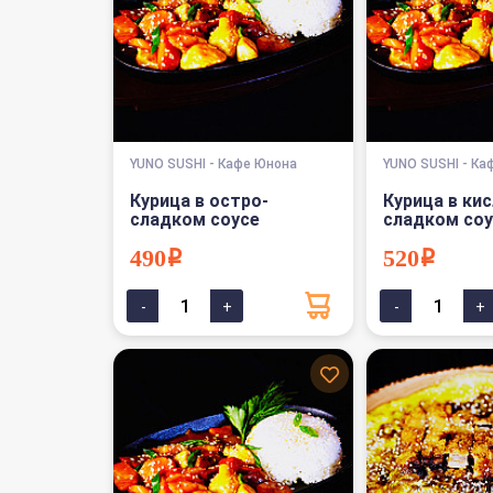
YUNO SUSHI - Кафе Юнона
YUNO SUSHI - Ка
Курица в остро-
Курица в кис
сладком соусе
сладком соу
490i
520i