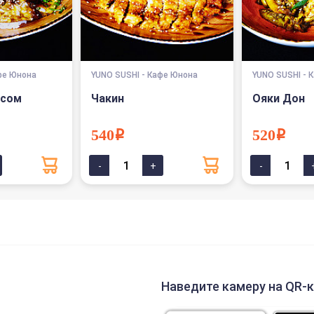
фе Юнона
YUNO SUSHI - Кафе Юнона
YUNO SUSHI - 
исом
Чакин
Ояки Дон
540i
520i
Наведите камеру на QR-