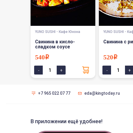
YUNO SUSHI - Кафе Юнона
YUNO SUSHI - Ка
Свинина в кисло-
Свинина с р
сладком соусе
540i
520i
+7 965 022 07 77
eda@kingtoday.ru
В приложении ещё удобнее!