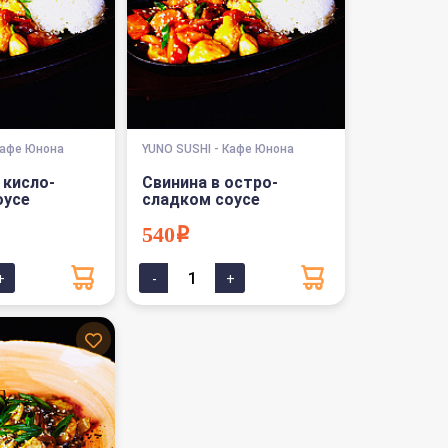
Кафе Юнона
YUNO SUSHI - Кафе Юнона
 кисло-
Свинина в остро-
оусе
сладком соусе
540i