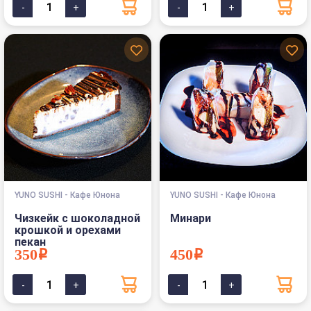
YUNO SUSHI - Кафе Юнона
YUNO SUSHI - Кафе Юнона
Чизкейк с шоколадной
Минари
крошкой и орехами
пекан
350i
450i