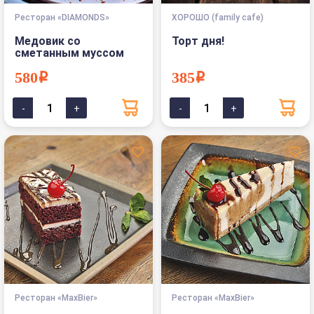
Ресторан «DIAMONDS»
ХОРОШО (family cafe)
Медовик со
Торт дня!
сметанным муссом
580i
385i
Ресторан «MaxBier»
Ресторан «MaxBier»