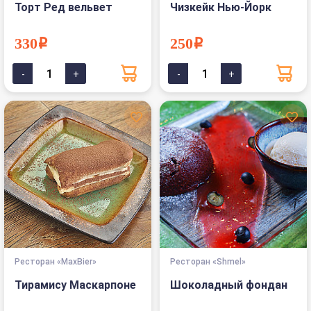
Торт Ред вельвет
Чизкейк Нью-Йорк
330i
250i
Ресторан «MaxBier»
Ресторан «Shmel»
Тирамису Маскарпоне
Шоколадный фондан