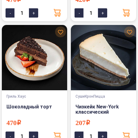
470i
420i
Гриль Хаус
СушиКронПицца
Шоколадный торт
Чизкейк New-York
классический
470i
207i