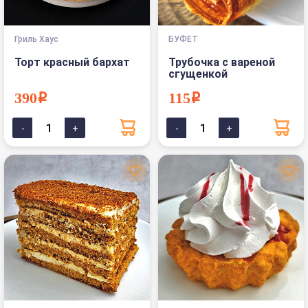
Гриль Хаус
БУФЕТ
Торт красный бархат
Трубочка с вареной
сгущенкой
390i
115i