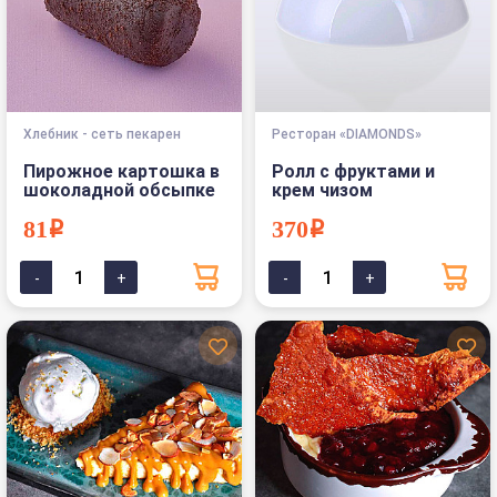
Хлебник - сеть пекарен
Ресторан «DIAMONDS»
Пирожное картошка в
Ролл с фруктами и
шоколадной обсыпке
крем чизом
81i
370i