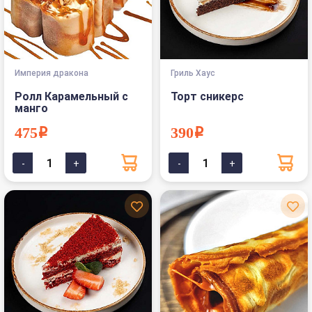
Империя дракона
Гриль Хаус
Ролл Карамельный с
Торт сникерс
манго
475i
390i