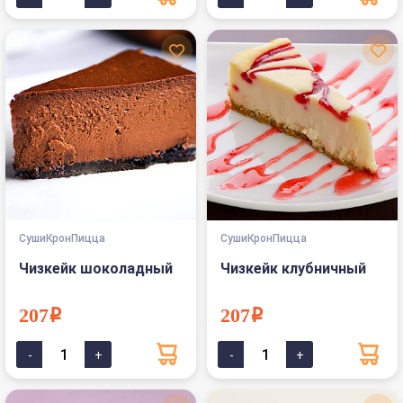
СушиКронПицца
СушиКронПицца
Чизкейк шоколадный
Чизкейк клубничный
207i
207i