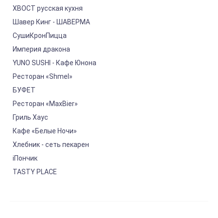
ХВОСТ русская кухня
Шавер Кинг - ШАВЕРМА
СушиКронПицца
Империя дракона
YUNO SUSHI - Кафе Юнона
Ресторан «Shmel»
БУФЕТ
Ресторан «MaxBier»
Гриль Хаус
Кафе «Белые Ночи»
Хлебник - сеть пекарен
iПончик
TASTY PLACE