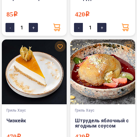
85i
420i
Гриль Хаус
Гриль Хаус
Чизкейк
Штрудель яблочный с
ягодным соусом