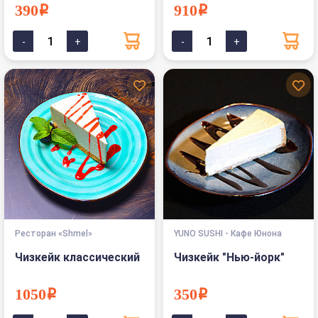
390i
910i
Ресторан «Shmel»
YUNO SUSHI - Кафе Юнона
Чизкейк классический
Чизкейк "Нью-йорк"
1050i
350i