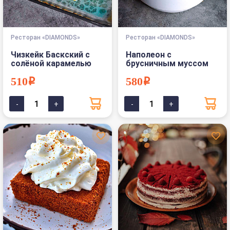
Ресторан «DIAMONDS»
Ресторан «DIAMONDS»
Чизкейк Баскский с
Наполеон с
солёной карамелью
брусничным муссом
510i
580i