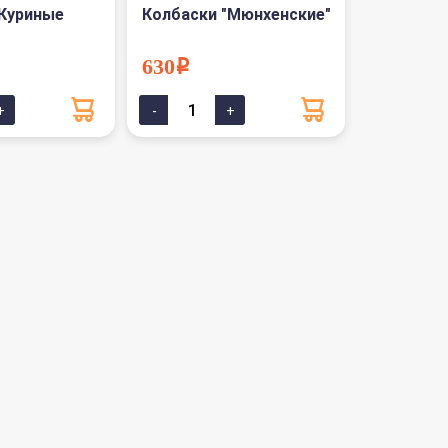
"Куриные
Колбаски "Мюнхенские"
630i