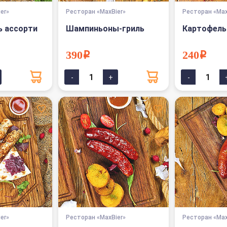
er»
Ресторан «MaxBier»
Ресторан «Max
ь ассорти
Шампиньоны-гриль
Картофель
390i
240i
er»
Ресторан «MaxBier»
Ресторан «Max