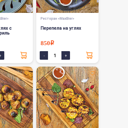
Bier»
Ресторан «MaxBier»
глях с
Перепела на углях
риль
850i