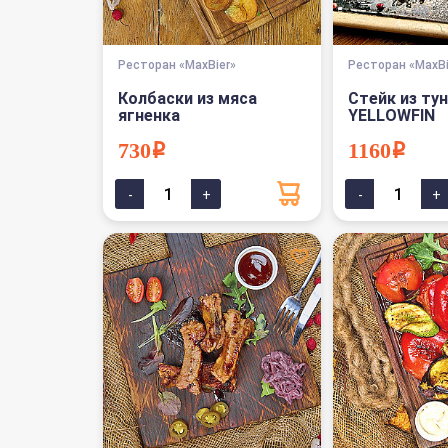
Ресторан «MaxBier»
Ресторан «MaxBi
Колбаски из мяса
Стейк из ту
ягненка
YELLOWFIN
730i
1160i