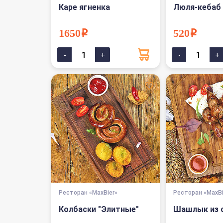
Каре ягненка
Люля-кебаб 
1650i
520i
Ресторан «MaxBier»
Ресторан «MaxBi
Колбаски "Элитные"
Шашлык из 