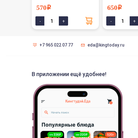
570i
650i
+7 965 022 07 77
eda@kingtoday.ru
В приложении ещё удобнее!