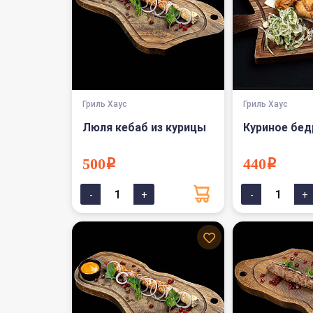
Гриль Хаус
Гриль Хаус
Люля кебаб из курицы
Куриное бед
500i
440i