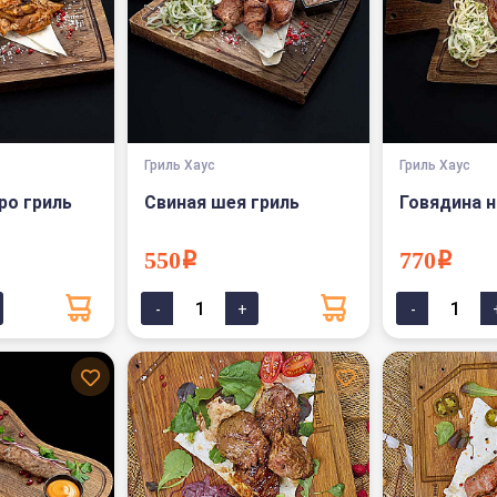
Гриль Хаус
Гриль Хаус
ро гриль
Свиная шея гриль
Говядина н
550i
770i