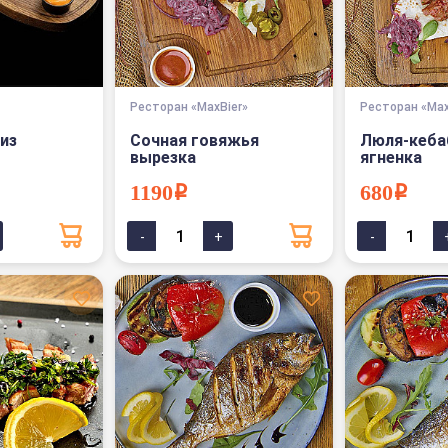
Ресторан «MaxBier»
Ресторан «Max
из
Сочная говяжья
Люля-кеба
вырезка
ягненка
1190i
680i