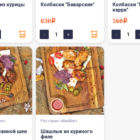
из курицы
Колбаски "Баварские"
Колбаски 
карри"
630i
560i
er»
Ресторан «MaxBier»
свиной шеи
Шашлык из куриного
филе