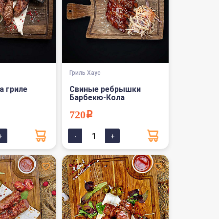
Гриль Хаус
а гриле
Свиные ребрышки
Барбекю-Кола
720i