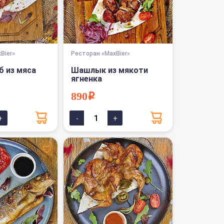
Bier»
Ресторан «MaxBier»
б из мяса
Шашлык из мякоти
ягненка
890i