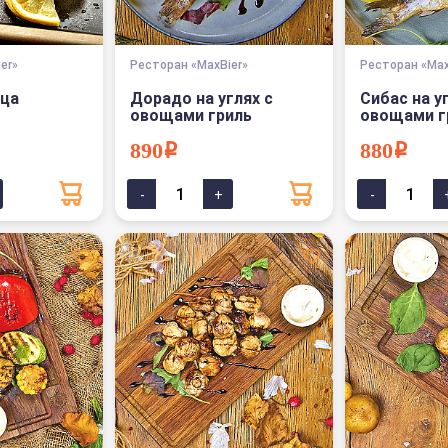
er»
Ресторан «MaxBier»
Ресторан «Max
нца
Дорадо на углях с
Сибас на у
овощами гриль
овощами г
890i
880i