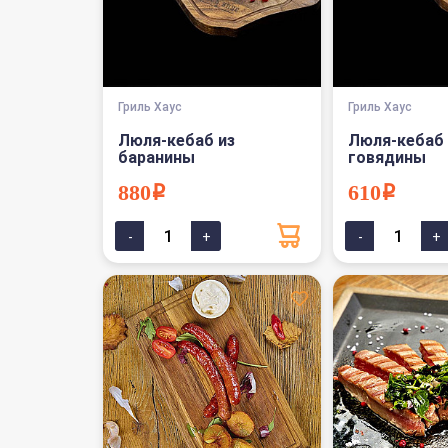
Гриль Хаус
Гриль Хаус
Люля-кебаб из
Люля-кебаб 
баранины
говядины
880i
610i