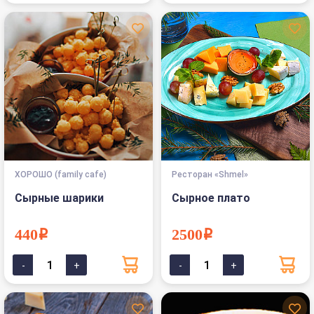
ХОРОШО (family cafe)
Ресторан «Shmel»
Сырные шарики
Сырное плато
440i
2500i