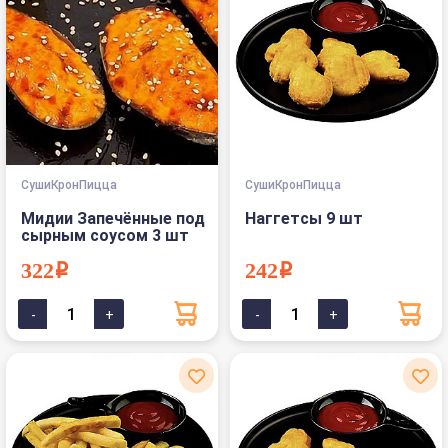
СушиКронПицца
СушиКронПицца
Мидии Запечённые под
Наггетсы 9 шт
сырным соусом 3 шт
322i
242i