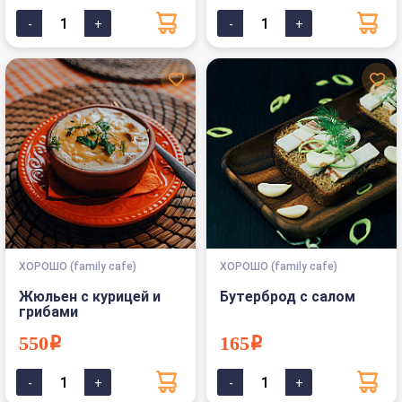
ХОРОШО (family cafe)
ХОРОШО (family cafe)
Жюльен с курицей и
Бутерброд с салом
грибами
550i
165i