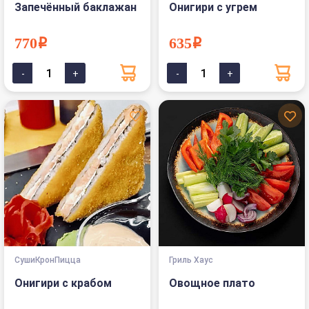
Запечённый баклажан
Онигири с угрем
770i
635i
СушиКронПицца
Гриль Хаус
Онигири с крабом
Овощное плато