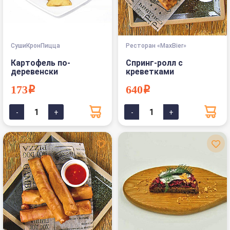
СушиКронПицца
Ресторан «MaxBier»
Картофель по-
Спринг-ролл с
деревенски
креветками
173i
640i