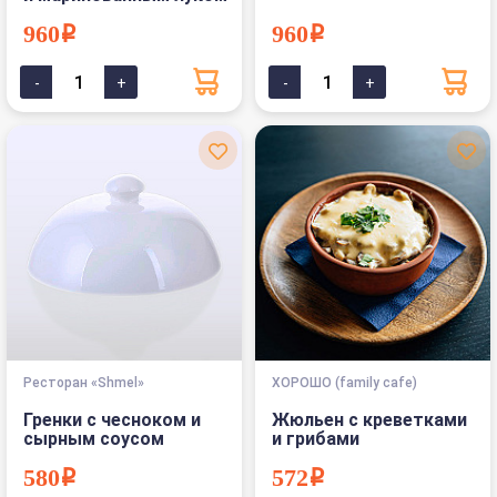
960i
960i
Ресторан «Shmel»
ХОРОШО (family cafe)
Гренки с чесноком и
Жюльен с креветками
сырным соусом
и грибами
580i
572i