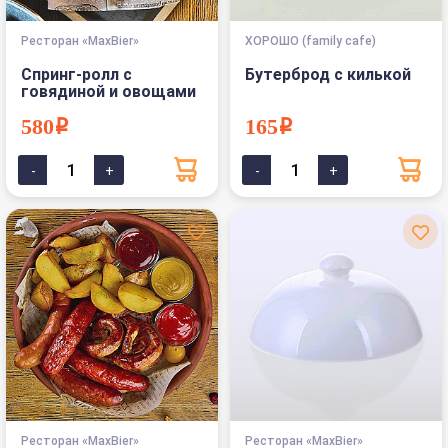
Ресторан «MaxBier»
ХОРОШО (family cafe)
Спринг-ролл с
Бутерброд с килькой
говядиной и овощами
580i
165i
Ресторан «MaxBier»
Ресторан «MaxBier»