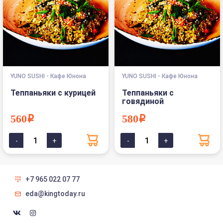
YUNO SUSHI - Кафе Юнона
YUNO SUSHI - Кафе Юнона
Теппаньяки с курицей
Теппаньяки с
говядиной
560i
580i
+7 965 022 07 77
eda@kingtoday.ru