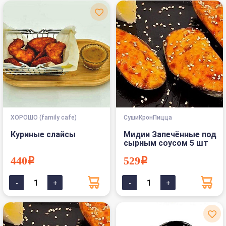
ХОРОШО (family cafe)
СушиКронПицца
Куриные слайсы
Мидии Запечённые под
сырным соусом 5 шт
440i
529i