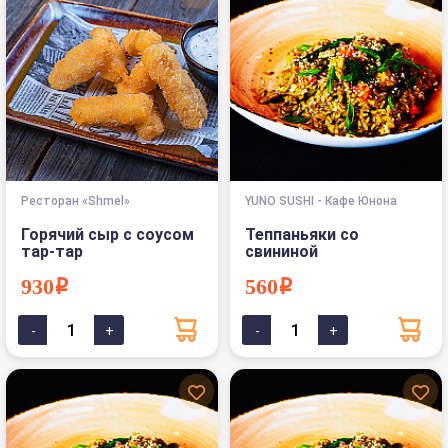
Ресторан «Shmel»
YUNO SUSHI - Кафе Юнона
Горячий сыр с соусом
Теппаньяки со
тар-тар
свининой
930i
560i