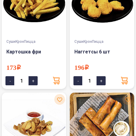
СушиКронПицца
СушиКронПицца
Картошка фри
Наггетсы 6 шт
173i
196i