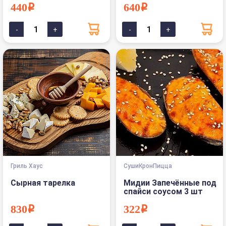
440i
640i
Гриль Хаус
СушиКронПицца
Сырная тарелка
Мидии Запечённые под
спайси соусом 3 шт
830i
322i