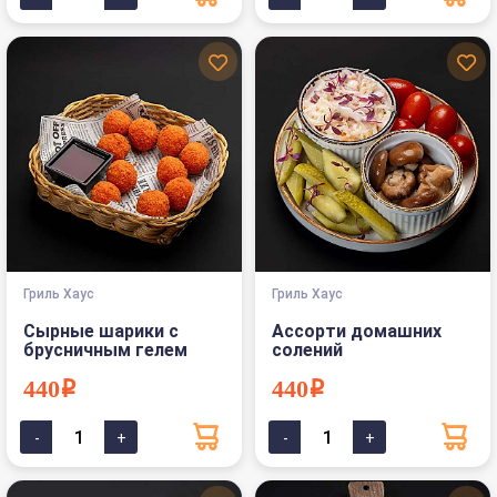
Гриль Хаус
Гриль Хаус
Сырные шарики с
Ассорти домашних
брусничным гелем
солений
440i
440i