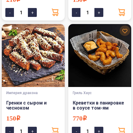
210i
130i
Империя дракона
Гриль Хаус
Гренки с сыром и
Креветки в панировке
чесноком
в соусе том-ям
150i
770i