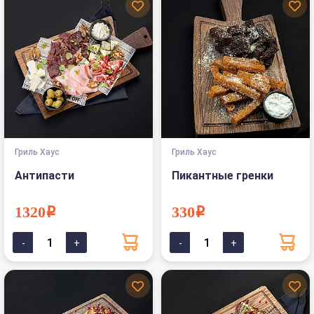
Гриль Хаус
Гриль Хаус
Антипасти
Пикантные гренки
1320i
330i