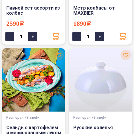
Пивной сет ассорти из
Метр колбасы от
колбас
MAXBIER
2590i
1890i
Ресторан «Shmel»
Ресторан «Shmel»
Сельдь с картофелем
Русские соленья
и маринованным луком