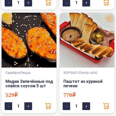
СушиКронПицца
ХОРОШО (family cafe)
Мидии Запечённые под
Паштет из куриной
спайси соусом 5 шт
печени
529i
770i