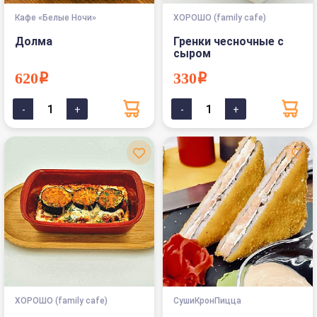
Кафе «Белые Ночи»
ХОРОШО (family cafe)
Долма
Гренки чесночные с
сыром
620i
330i
ХОРОШО (family cafe)
СушиКронПицца