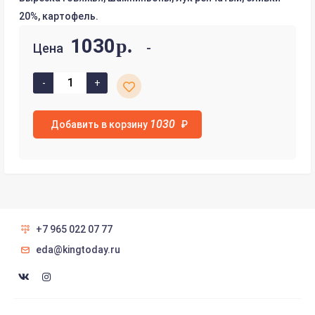
20%, картофель.
1030
р.
Цена
1030
Добавить в корзину
₽
+7 965 022 07 77
eda@kingtoday.ru