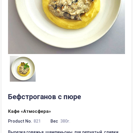
Бефстроганов с пюре
Кафе «Атмосфера»
Product No.
821
Вес
380г.
Вырезка говяжья, шампиньоны, лук репчатый, сливки