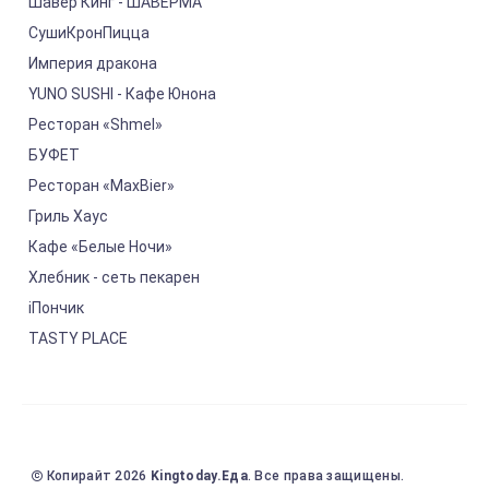
Шавер Кинг - ШАВЕРМА
СушиКронПицца
Империя дракона
YUNO SUSHI - Кафе Юнона
Ресторан «Shmel»
БУФЕТ
Ресторан «MaxBier»
Гриль Хаус
Кафе «Белые Ночи»
Хлебник - сеть пекарен
iПончик
TASTY PLACE
Копирайт 2026
Kingtoday.Еда
. Все права защищены.