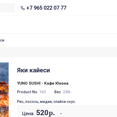
+7 965 022 07 77
еси
Яки кайеси
YUNO SUSHI - Кафе Юнона
Product No.
163
Вес
230г.
Рис, лосось, мидии, спайси соус.
520
р.
Цена